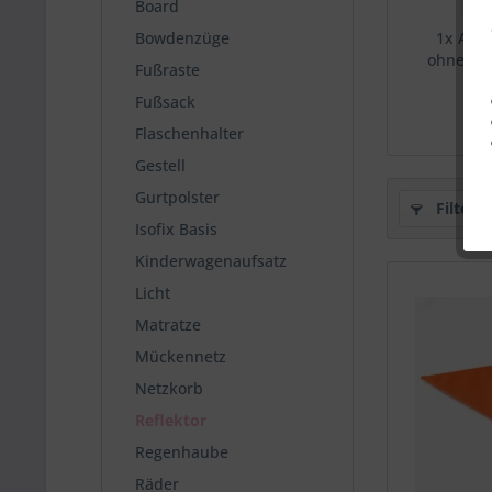
Board
Bowdenzüge
1x ABC 
ohne Sta
Fußraste
Tr
Fußsack
Fahrrad
Flaschenhalter
Gestell
Gurtpolster
Filtern
Isofix Basis
Kinderwagenaufsatz
Licht
Matratze
Mückennetz
Netzkorb
Reflektor
Regenhaube
Räder