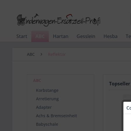
Start
ABC
Hartan
Gesslein
Hesba
Te
ABC
Reflektor
ABC
Topseller
Korbstange
Arretierung
Adapter
C
Achs & Bremseinheit
Babyschale