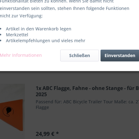
Funktionalität bieten zu können. Wenn Sie damit nicht
einverstanden sein sollten, stehen Ihnen folgende Funktionen
Flagge, Fahne -
nicht zur Verfügung:
nge - für Bicycle
ailer Tour,
Artikel in den Warenkorb legen
anhänger 2024,
24,99 € *
Merkzettel
2025
Artikelempfehlungen und vieles mehr
Mehr Informationen
Schließen
Einverstanden
1x ABC Flagge, Fahne - ohne Stange - für 
2025
Passend für: ABC Bicycle Trailer Tour Maße: ca. 
Flagge
24,99 € *