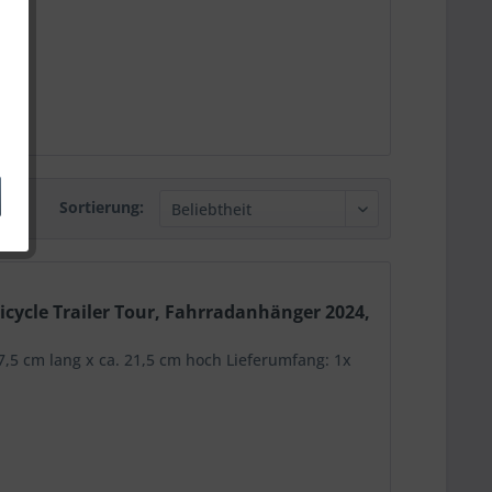
Sortierung:
Bicycle Trailer Tour, Fahrradanhänger 2024,
27,5 cm lang x ca. 21,5 cm hoch Lieferumfang: 1x