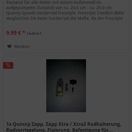
ca....
Passend für alle Räder mit einem Außenmaß (in
aufgepumpten Zustand) von ca. 24,0 cm - ca. 25,0 cm :
Quinny Speedi Vorderrad Freestyle, Freestyle Comfort (Bitte
vergleichen Sie beim Vorderrad die Maße, da der Freestyle
mit unterschiedlich großen Vorderrädern ausgeliefert
wurde. und viele andere Lieferumfang: 1x Schlauch mit
9,99 € *
14,69 € *
seitlich abgeknicktem Autoventil für ein leichteres...
Merken
1x Quinny Zapp, Zapp Xtra / Xtra2 Radhalterung,
Radverriegelung, Fixierung, Befestigung für...