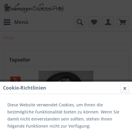
Menü
Räder
Topseller
Cookie-Richtlinien
Diese Website verwendet Cookies, um Ihnen die
bestmögliche Funktionalität bieten zu können. Wenn Sie
1x Schlauch für Rad, Vorderrad vom Quinny Speedy,
damit nicht einverstanden sein sollten, stehen Ihnen
Freestyle, Y2K u.v.a. - Gesamtdurchmesser ca....
folgende Funktionen nicht zur Verfügung: