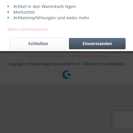
Widerruf erklären
Artikel in den Warenkorb legen
Merkzettel
Artikelempfehlungen und vieles mehr
* Alle Preise inkl. gesetzl. Mehrwertsteuer zzgl.
Versandkosten
Mehr Informationen
AGB
Kontakt
Datenschutz
Impressum
Kaspersky
Schließen
Einverstanden
Rückgabe
Sitemap
Support
Über uns
Versand und Zahlung
Widerrufsbelehrung
Copyright © Kinderwagen-Ersatzteil-Profi - Alle Rechte vorbehalten