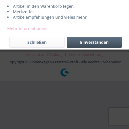
Widerruf erklären
Artikel in den Warenkorb legen
Merkzettel
Artikelempfehlungen und vieles mehr
* Alle Preise inkl. gesetzl. Mehrwertsteuer zzgl.
Versandkosten
Mehr Informationen
AGB
Kontakt
Datenschutz
Impressum
Kaspersky
Schließen
Einverstanden
Rückgabe
Sitemap
Support
Über uns
Versand und Zahlung
Widerrufsbelehrung
Copyright © Kinderwagen-Ersatzteil-Profi - Alle Rechte vorbehalten