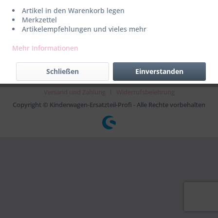
Widerruf erklären
Artikel in den Warenkorb legen
Merkzettel
Artikelempfehlungen und vieles mehr
* Alle Preise inkl. gesetzl. Mehrwertsteuer zzgl.
Versandkosten
Mehr Informationen
AGB
Kontakt
Datenschutz
Impressum
Kaspersky
Schließen
Einverstanden
Rückgabe
Sitemap
Support
Über uns
Versand und Zahlung
Widerrufsbelehrung
Copyright © Kinderwagen-Ersatzteil-Profi - Alle Rechte vorbehalten